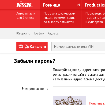
Розница
Producti
Автозапчасти
Продажа физическим
Производств
для бизнеса
лицам, рекомендации
тормозных д
по выбору запчастей
и суппортов
Югорск
График
Адреса
Каталоги
Забыли пароль?
Пожалуйста, введи адрес электро
регистрации на сайте, ссылка дл
на указанный адрес. Ссылка досту
Электронная почта
Поменять к