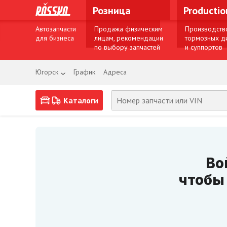
Розница
Producti
Автозапчасти
Продажа физическим
Производств
для бизнеса
лицам, рекомендации
тормозных д
по выбору запчастей
и суппортов
Югорск
График
Адреса
Каталоги
Во
чтобы