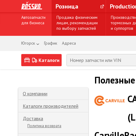
Розница
Producti
Автозапчасти
Продажа физическим
Производств
для бизнеса
лицам, рекомендации
тормозных д
по выбору запчастей
и суппортов
Югорск
График
Адреса
Каталоги
Полезные
О компании
C
Каталоги производителей
(L
Доставка
Политика возврата
CarvilleRa