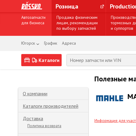
Розница
Producti
Автозапчасти
Продажа физическим
Производств
для бизнеса
лицам, рекомендации
тормозных д
по выбору запчастей
и суппортов
Югорск
График
Адреса
Каталоги
Полезные м
О компании
M
Каталоги производителей
Доставка
Информация для участ
Политика возврата