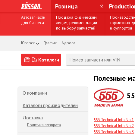
Розница
Producti
Автозапчасти
Продажа физическим
Производств
для бизнеса
лицам, рекомендации
тормозных д
по выбору запчастей
и суппортов
Югорск
График
Адреса
Каталоги
Полезные м
О компании
55
Каталоги производителей
Доставка
555 Technical Info No.1
Политика возврата
555 Technical Info No.2
555 Technical Info No.3