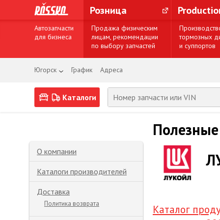
Розница
Producti
Автозапчасти
Продажа физическим
Производств
для бизнеса
лицам, рекомендации
тормозных д
по выбору запчастей
и суппортов
Югорск
График
Адреса
Каталоги
Полезные
О компании
Л
Каталоги производителей
Доставка
Политика возврата
Каталог прод