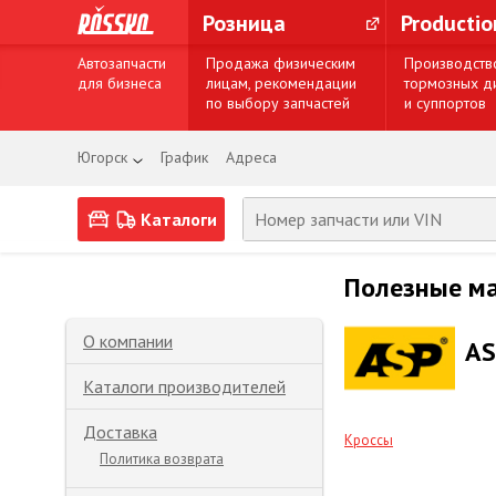
Розница
Producti
Автозапчасти
Продажа физическим
Производств
для бизнеса
лицам, рекомендации
тормозных д
по выбору запчастей
и суппортов
Югорск
График
Адреса
Каталоги
Полезные м
О компании
AS
Каталоги производителей
Доставка
Кроссы
Политика возврата