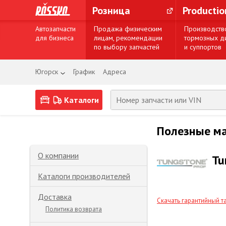
Розница
Producti
Автозапчасти
Продажа физическим
Производств
для бизнеса
лицам, рекомендации
тормозных д
по выбору запчастей
и суппортов
Югорск
График
Адреса
Каталоги
Полезные м
О компании
Tu
Каталоги производителей
Доставка
Скачать гарантийный т
Политика возврата