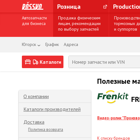
Розница
Producti
Автозапчасти
Продажа физическим
Производств
для бизнеса
лицам, рекомендации
тормозных д
по выбору запчастей
и суппортов
Югорск
График
Адреса
Каталоги
Полезные м
О компании
FR
Каталоги производителей
Видео-ролик "Произво
Доставка
Политика возврата
К списку брендов